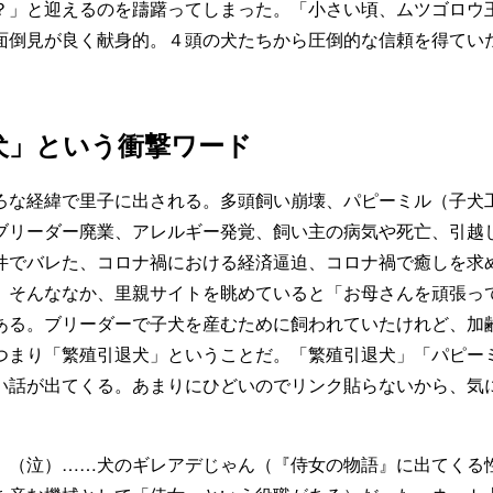
？」と迎えるのを躊躇ってしまった。「小さい頃、ムツゴロウ
面倒見が良く献身的。４頭の犬たちから圧倒的な信頼を得てい
犬」という衝撃ワード
な経緯で里子に出される。多頭飼い崩壊、パピーミル（子犬
ブリーダー廃業、アレルギー発覚、飼い主の病気や死亡、引越
件でバレた、コロナ禍における経済逼迫、コロナ禍で癒しを求
。そんななか、里親サイトを眺めていると「お母さんを頑張っ
ある。ブリーダーで子犬を産むために飼われていたけれど、加
つまり「繁殖引退犬」ということだ。「繁殖引退犬」「パピー
い話が出てくる。あまりにひどいのでリンク貼らないから、気
（泣）……犬のギレアデじゃん（『侍女の物語』に出てくる