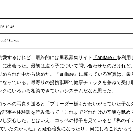
/26 12:46
et
548Likes
愛するけれど、最終的には里親募集サイト
『anifare』
を利用
」に出会った。最初は違う子について問い合わせたのだけれど
められた中から決めた。『anifare』に載っている写真は、
になっている。最寄りの提携獣医で健康チェックを兼ねて受け
ックにいろいろ相談できていいシステムだなと思った。
ッペの写真を送ると「ブリーダー様もかわいがっていた子な
な記事や体験談を読み漁って「これまでどれだけの辛酸を舐め
少し安心した。とはいえ、コッペの様子を見ていると「私のイメ
れていたのかもね」と疑心暗鬼になったり、何にしろこれからう