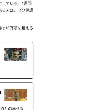
ごしている。1週間
ある人は、ぜひ保護
は13万頭を超える
和
・猫との幸せな