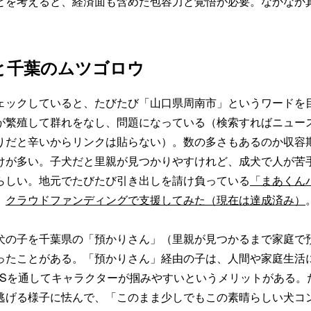
とを考えると、経済面も含めた包容力と覚悟が必要。なかなか
と千葉のムツゴロウ
ックしていると、たびたび「山口県周南市」というワードを
が繁殖して群れをなし、問題になっている（検索すればニュー
りだと辛いからリンクは貼らない）。数の多さもあるのか収容
けが多い。子犬だと里親が見つかりやすけれど、成犬で人が苦
らしい。地元でたびたび引き出しを請け負っている
「まあくん
、
クラウドファンディングで支援してみた（現在は達成済み）
の子を千葉県の「預かりさん」（里親が見つかるまで家庭で
ったことがある。「預かりさん」経由の子は、人間や家庭生活
NSを通してキャラクターが掴みやすいというメリットがある。
逃げる様子に怯んで、「このまま少しでもこの素晴らしい犬コ