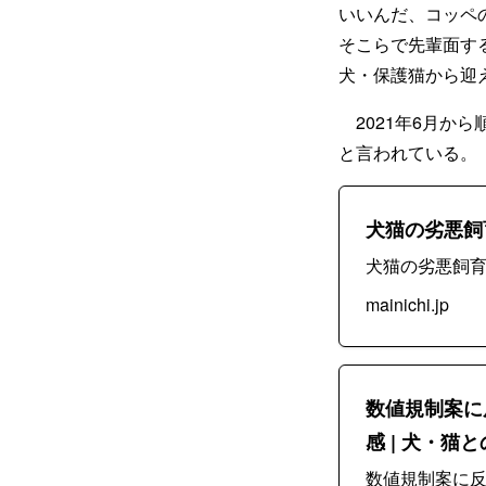
いいんだ、コッペ
そこらで先輩面す
犬・保護猫から迎
2021年6月か
と言われている。
犬猫の劣悪飼
犬猫の劣悪飼育
mainichi.jp
数値規制案に
感 | 犬・猫
数値規制案に反