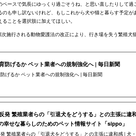
のペースで気長にゆっくり過ごそうね、と思い直したりして過
るのも申し訳ないけれど、もしこれから犬や猫と暮らす予定が
えることを選択肢に加えてほしい。
ら順次施行される動物愛護法の改正により、行き場を失う繁殖犬猫
育防げるか ペット業者への規制強化へ | 毎日新聞
防げるか ペット業者への規制強化へ | 毎日新聞
反発 繁殖業者らの「引退犬をどうする」との主張に違
との幸せな暮らしのためのペット情報サイト「sippo」
発 繁殖業者らの「引退犬をどうする」との主張に違和感 | 犬