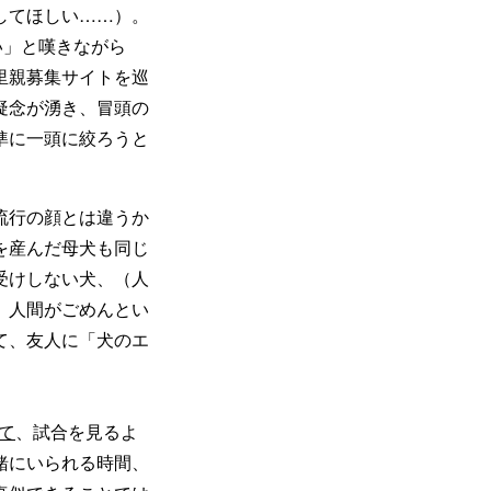
してほしい……）。
い」と嘆きながら
里親募集サイトを巡
疑念が湧き、冒頭の
準に一頭に絞ろうと
流行の顔とは違うか
を産んだ母犬も同じ
受けしない犬、（人
。人間がごめんとい
て、友人に「犬のエ
て
、試合を見るよ
緒にいられる時間、