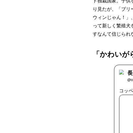
ト独裁国家。子供
り見たが、「ブリ
ウィンじゃん！」
って新しく繁殖犬
すなんて信じられ
「かわいが
長
@o
コッペ