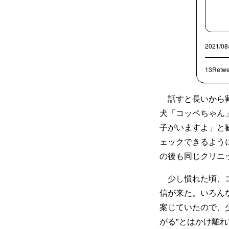
2021/08
13Retwe
話すと長いから割
犬「コッペちゃん
子がいますよ」と勧
ェックできるよう
の後も同じクリニ
少し慣れた頃、コ
信が来た。いろん
案じていたので、
がる"とはかけ離