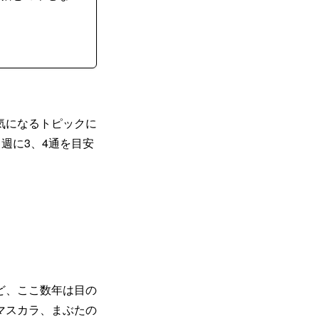
気になるトピックに
。週に3、4通を目安
ど、ここ数年は目の
マスカラ、まぶたの