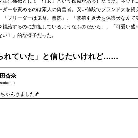
を産む機械として「侍女」という役職がある）だった。ネット
ーダーを責めるのは素人の偽善者。安い値段でブランド犬を飼
、「ブリーダーは鬼畜。悪徳」、「繁殖引退犬を保護犬なんて
を補給するのに加担しているようなものだから」、「可愛い盛
ない！」的な様子だった。
られていた」と信じたいけれど……
田杏奈
sadanna
ちゃんきました🥖