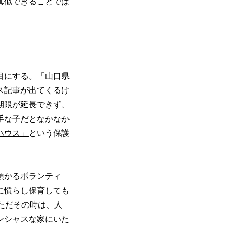
真似できることでは
目にする。「山口県
ス記事が出てくるけ
期限が延長できず、
手な子だとなかなか
ハウス」
という保護
。
預かるボランティ
に慣らし保育しても
ただその時は、人
ンシャスな家にいた