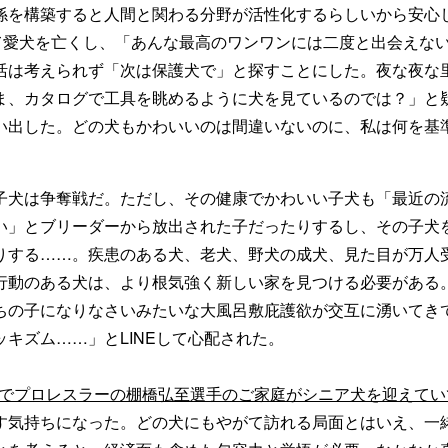
係を構築すると人間と関わる分野が活性化するらしいから安心
して愛犬を亡くし、「あんな最高のワンワンには二度と出会えな
活は考えられず「次は保護犬で」と探すことにした。夜な夜な
ま、カタログで工具を眺めるように犬を見ているのでは？」と
い出した。どの犬もかわいいのは間違いないのに、私は何を基
犬は争奪戦だ。ただし、その健康でかわいい子犬も「最近の
い」とブリーダーから放出された子だったりするし、その子犬
りする……。疾患のある犬、老犬、野犬の成犬、見た目が万人
行動のある犬は、より根気強く新しい家を見つける必要がある
ちの子になりなさいみたいな大風呂敷庇護欲が交互に湧いてき
キズム……」とLINEして心配された。
gramでプロレスラーの棚橋弘至選手のご家庭がシニア犬を迎えてい
す気持ちになった。どの犬にもやがて訪れる局面とはいえ、一