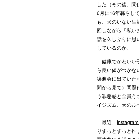
した（その後、関
6月に16年暮ら
も、犬のいない生
回しながら「私い
話を久しぶりに思
しているのか。
健康でかわいい子
ら良い値がつかな
譲渡会に出ていた
間から見て）問題
う罪悪感と全員う
イジズム、犬のルッ
最近、
Insta
りずっとずっと推